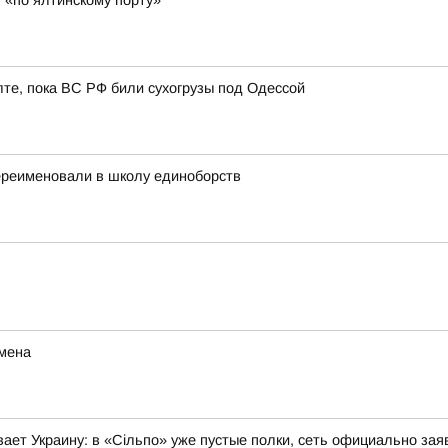
 «по ялтинскому порту»
лте, пока ВС РФ били сухогрузы под Одессой
ереименовали в школу единоборств
мена
ает Украину: в «Сільпо» уже пустые полки, сеть официально зая