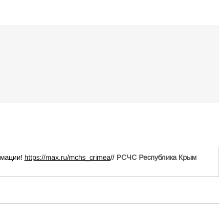
рмации!
https://max.ru/mchs_crimea
//
РСЧС Республика Крым