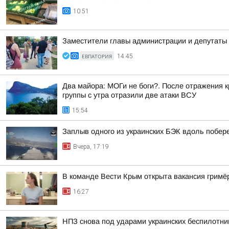
10:51
Заместители главы администрации и депутаты 
ЕВПАТОРИЯ
14:45
Два майора: МОГи не боги?. После отражения 
группы с утра отразили две атаки ВСУ
15:54
Заплыв одного из украинских БЭК вдоль побе
Вчера, 17:19
В команде Вести Крым открыта вакансия гримё
16:27
НПЗ снова под ударами украинских беспилотни