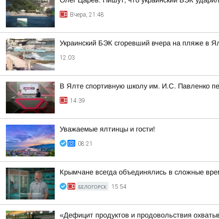
Олег Царёв: Пишут, что украинский БЭК ударил
Вчера, 21:48
Украинский БЭК сгоревший вчера на пляже в Я
12:03
В Ялте спортивную школу им. И.С. Павленко п
14:39
Уважаемые ялтинцы и гости!
08:21
Крымчане всегда объединялись в сложные вре
БЕЛОГОРСК
15:54
«Дефицит продуктов и продовольствия охватыв