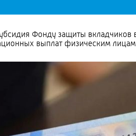
Важное о ситуации в регионе официально
Перейти
>>
бсидия Фонду защиты вкладчиков в 
ационных выплат физическим лицам