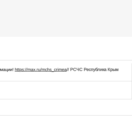
рмации!
https://max.ru/mchs_crimea
//
РСЧС Республика Крым