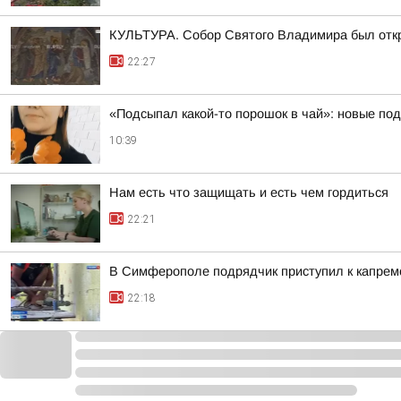
КУЛЬТУРА. Собор Святого Владимира был откр
22:27
«Подсыпал какой-то порошок в чай»: новые по
10:39
Нам есть что защищать и есть чем гордиться
22:21
В Симферополе подрядчик приступил к капре
22:18