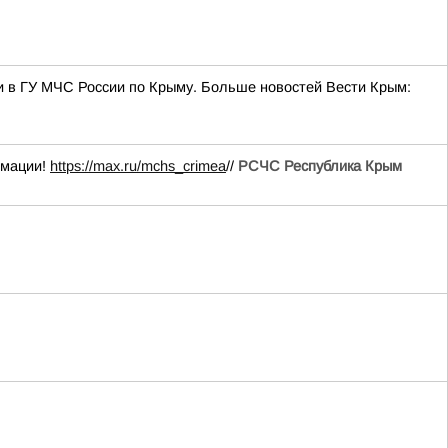
и в ГУ МЧС России по Крыму. Больше новостей Вести Крым:
рмации!
https://max.ru/mchs_crimea
//
РСЧС Республика Крым