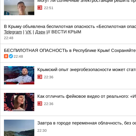
Могут ли солнечные электростанции решить пр
22:51
В Крыму объявлена беспилотная опасность «Беспилотная опас
Telegram
|
VK
|
Дзен
|//
ВЕСТИ КРЫМ
22:48
БЕСПИЛОТНАЯ ОПАСНОСТЬ в Республике Крым! Сохраняйте сп
22:48
Крымский опыт энергобезопасности может ста
22:36
Как отличить фейковое видео от реального: «
22:36
Завтра в городе переменная облачность, без о
22:30