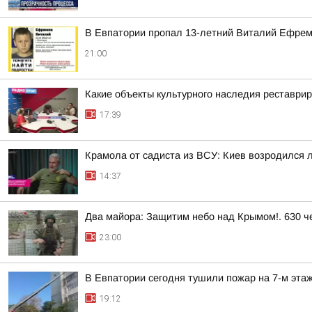
В Евпатории пропал 13-летний Виталий Ефре
21:00
Какие объекты культурного наследия реставри
17:39
Крамола от садиста из ВСУ: Киев возродился 
14:37
Два майора: Защитим небо над Крымом!. 630 че
23:00
В Евпатории сегодня тушили пожар на 7-м эта
19:12