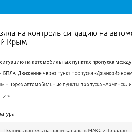
Важное о ситуации в регионе официально
Перейти
>>
зяла на контроль ситуацию на авто
ой Крым
ь ситуацию на автомобильных пунктах пропуска между
и БПЛА. Движение через пункт пропуска «Джанкой» вре
м – через автомобильные пункты пропуска «Армянск» и
ацию.
ратура"
Подписывайтесь на наши каналы в МАКС и Telegram