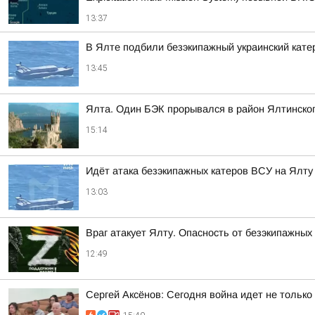
13:37
В Ялте подбили безэкипажный украинский кате
13:45
Ялта. Один БЭК прорывался в район Ялтинског
15:14
Идёт атака безэкипажных катеров ВСУ на Ялт
13:03
Враг атакует Ялту. Опасность от безэкипажных
12:49
Сергей Аксёнов: Сегодня война идет не только