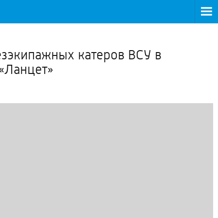
>
езэкипажных катеров ВСУ в
«Ланцет»