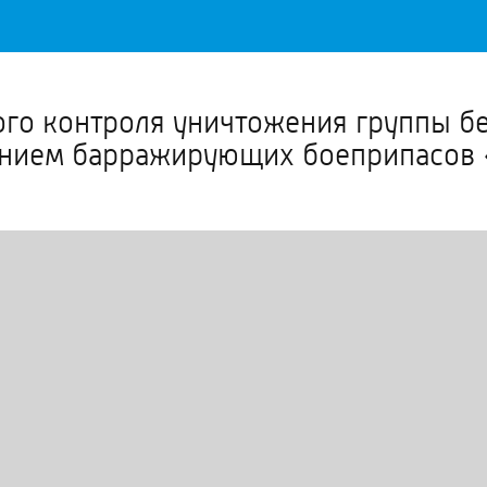
Важное о ситуации в регионе официально
Перейти
>>
го контроля уничтожения группы б
ением барражирующих боеприпасов 