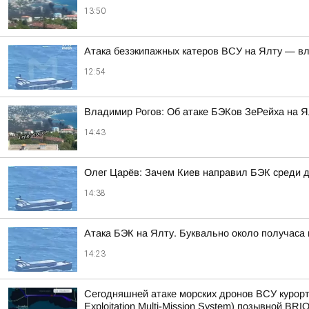
13:50
Атака безэкипажных катеров ВСУ на Ялту — вл
12:54
Владимир Рогов: Об атаке БЭКов ЗеРейха на Я
14:43
Олег Царёв: Зачем Киев направил БЭК среди 
14:38
Атака БЭК на Ялту. Буквально около получаса
14:23
Сегодняшней атаке морских дронов ВСУ курорт
Exploitation Multi-Mission System) позывной BRIO