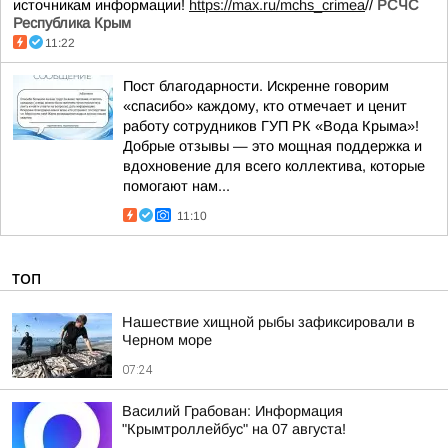
источникам информации!
https://max.ru/mchs_crimea
//
РСЧС
Республика Крым
11:22
Пост благодарности. Искренне говорим
«спасибо» каждому, кто отмечает и ценит
работу сотрудников ГУП РК «Вода Крыма»!
Добрые отзывы — это мощная поддержка и
вдохновение для всего коллектива, которые
помогают нам...
11:10
ТОП
Нашествие хищной рыбы зафиксировали в
Черном море
07:24
Василий Грабован: Информация
"Крымтроллейбус" на 07 августа!