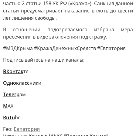
частью 2 статьи 158 УК РФ («Кража»). Санкция данной
статьи предусматривает наказание вплоть до шести
лет лишения свободы.
В отношении подозреваемого избрана мера
пресечения в виде заключения под стражу.
#МВДКрыма #КражаДенежныхСредств #Евпатория
Подписывайтесь на наши каналы:
ВКонтак
те
Одноклассни
ки
Телегр
ам
M
AХ
RuTu
be
Гео:
Евпатория