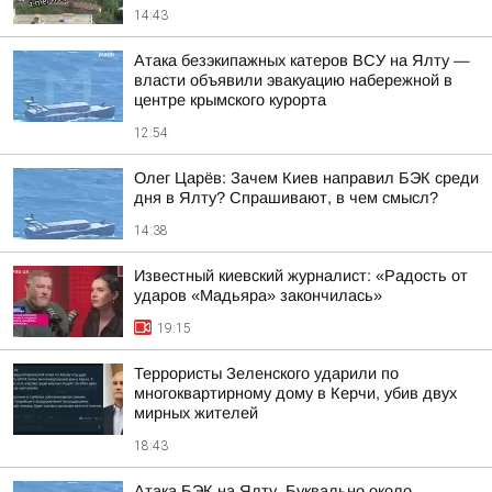
14:43
Атака безэкипажных катеров ВСУ на Ялту —
власти объявили эвакуацию набережной в
центре крымского курорта
12:54
Олег Царёв: Зачем Киев направил БЭК среди
дня в Ялту? Спрашивают, в чем смысл?
14:38
Известный киевский журналист: «Радость от
ударов «Мадьяра» закончилась»
19:15
Террористы Зеленского ударили по
многоквартирному дому в Керчи, убив двух
мирных жителей
18:43
Атака БЭК на Ялту. Буквально около