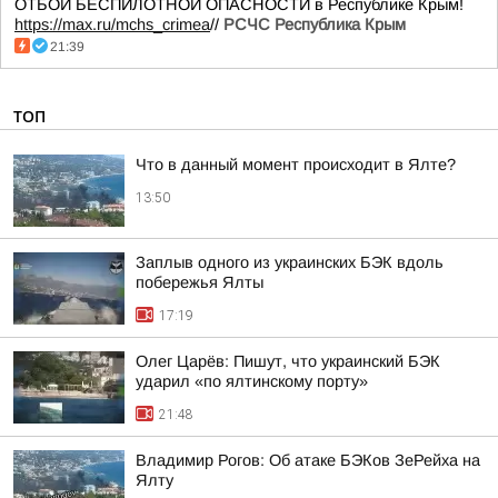
ОТБОЙ БЕСПИЛОТНОЙ ОПАСНОСТИ в Республике Крым!
https://max.ru/mchs_crimea
//
РСЧС Республика Крым
21:39
ТОП
Что в данный момент происходит в Ялте?
13:50
Заплыв одного из украинских БЭК вдоль
побережья Ялты
17:19
Олег Царёв: Пишут, что украинский БЭК
ударил «по ялтинскому порту»
21:48
Владимир Рогов: Об атаке БЭКов ЗеРейха на
Ялту