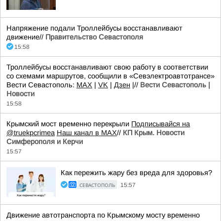
Напряжение подали Троллейбусы восстанавливают
движение//
Правительство Севастополя
15:58
Троллейбусы восстанавливают свою работу в соответствии
со схемами маршрутов, сообщили в «Севэлектроавтотрансе»
Вести Севастополь:
MAX
|
VK
|
Дзен
|//
Вести Севастополь |
Новости
15:58
Крымский мост временно перекрыли
Подписывайся на
@truekpcrimea
Наш канал в MAX
//
КП Крым. Новости
Симферополя и Керчи
15:57
Как пережить жару без вреда для здоровья?
СЕВАСТОПОЛЬ
15:57
Движение автотранспорта по Крымскому мосту временно