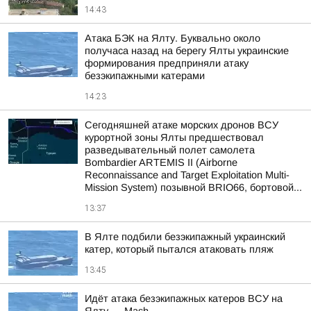
14:43
Атака БЭК на Ялту. Буквально около
получаса назад на берегу Ялты украинские
формирования предприняли атаку
безэкипажными катерами
14:23
Сегодняшней атаке морских дронов ВСУ
курортной зоны Ялты предшествовал
разведывательный полет самолета
Bombardier ARTEMIS II (Airborne
Reconnaissance and Target Exploitation Multi-
Mission System) позывной BRIO66, бортовой...
13:37
В Ялте подбили безэкипажный украинский
катер, который пытался атаковать пляж
13:45
Идёт атака безэкипажных катеров ВСУ на