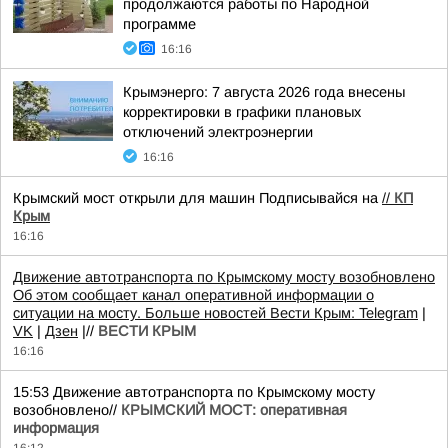
продолжаются работы по Народной
программе
16:16
Крымэнерго: 7 августа 2026 года внесены
корректировки в графики плановых
отключений электроэнергии
16:16
Крымский мост открыли для машин Подписывайся на
//
КП
Крым
16:16
Движение автотранспорта по Крымскому мосту возобновлено
Об этом сообщает канал оперативной информации о
ситуации на мосту. Больше новостей Вести Крым:
Telegram
|
VK
|
Дзен
|//
ВЕСТИ КРЫМ
16:16
15:53 Движение автотранспорта по Крымскому мосту
возобновлено//
КРЫМСКИЙ МОСТ: оперативная
информация