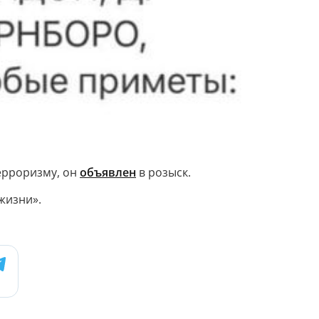
терроризму, он
объявлен
в розыск.
жизни».