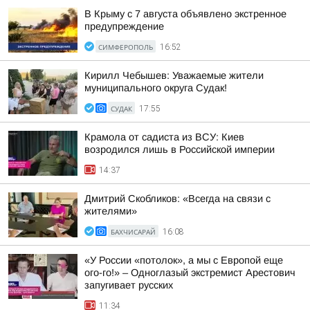
В Крыму с 7 августа объявлено экстренное
предупреждение
СИМФЕРОПОЛЬ
16:52
Кирилл Чебышев: Уважаемые жители
муниципального округа Судак!
СУДАК
17:55
Крамола от садиста из ВСУ: Киев
возродился лишь в Российской империи
14:37
Дмитрий Скобликов: «Всегда на связи с
жителями»
БАХЧИСАРАЙ
16:08
«У России «потолок», а мы с Европой еще
ого-го!» – Одноглазый экстремист Арестович
запугивает русских
11:34