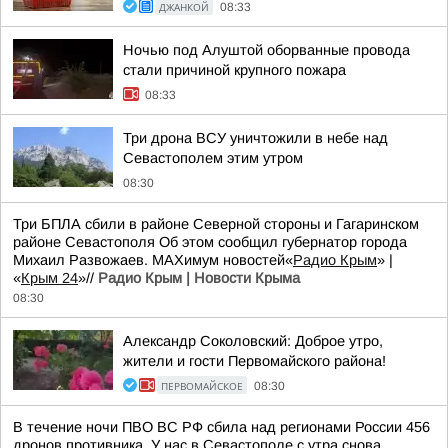
ДЖАНКОЙ
08:33
Ночью под Алуштой оборванные провода
стали причиной крупного пожара
08:33
Три дрона ВСУ уничтожили в небе над
Севастополем этим утром
08:30
Три БПЛА сбили в районе Северной стороны и Гагаринском
районе Севастополя Об этом сообщил губернатор города
Михаил Развожаев. MAXимум новостей«
Радио Крым
» |
«
Крым 24
»//
Радио Крым | Новости Крыма
08:30
Александр Соколовский: Доброе утро,
жители и гости Первомайского района!
ПЕРВОМАЙСКОЕ
08:30
В течение ночи ПВО ВС РФ сбила над регионами России 456
дронов противника. У нас в Севастополе с утра снова