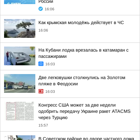
России
16:06
Как крымская молодёжь действует в ЧС
16:06
На Кубани лодка врезалась в катамаран с
пассажирами
16:03
Две легковушки столкнулись на Золотом
пляже в Феодосии
16:03
Конгресс США может за две недели
одобрить передачу Украине ракет ATACMS
через Турцию
15:57
В Советском районе во дворе частного дома