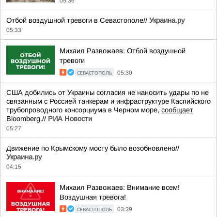
05:36
Отбой воздушной тревоги в Севастополе//
Украина.ру
05:33
Михаил Развожаев: Отбой воздушной
тревоги
СЕВАСТОПОЛЬ
05:30
США добились от Украины согласия не наносить удары по не
связанным с Россией танкерам и инфраструктуре Каспийского
трубопроводного консорциума в Черном море,
сообщает
Bloomberg.//
РИА Новости
05:27
Движение по Крымскому мосту было возобновлено//
Украина.ру
04:15
Михаил Развожаев: Внимание всем!
Воздушная тревога!
СЕВАСТОПОЛЬ
03:39