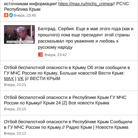
источникам информации!
https://max.ru/mchs_crimea
//
РСЧС
Республика Крым
Вчера, 23:45
Белград. Сербия. Еще в мае этого года (как и
прошлого) пока еще президент этой страны
рассказывал про уважение и любовь к
русскому народу
Вчера, 23:42
Отбой беспилотной опасности в Крыму Об этом сообщили в
ГУ МЧС России по Крыму. Больше новостей Вести Крым:
MAX
|
VK
|//
ВЕСТИ КРЫМ
Вчера, 23:21
Отбой беспилотной опасности в Республике Крым ГУ МЧС
России по Крыму//
Крым 24 |Z| Все новости Крыма
Вчера, 23:15
Отбой беспилотной опасности в Республике Крым Сообщили
в ГУ МЧС России по Крыму.//
Радио Крым | Новости Крыма
Вчера, 23:12