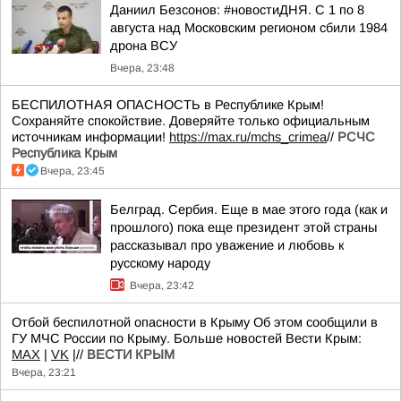
Даниил Безсонов: #новостиДНЯ. С 1 по 8
августа над Московским регионом сбили 1984
дрона ВСУ
Вчера, 23:48
БЕСПИЛОТНАЯ ОПАСНОСТЬ в Республике Крым!
Сохраняйте спокойствие. Доверяйте только официальным
источникам информации!
https://max.ru/mchs_crimea
//
РСЧС
Республика Крым
Вчера, 23:45
Белград. Сербия. Еще в мае этого года (как и
прошлого) пока еще президент этой страны
рассказывал про уважение и любовь к
русскому народу
Вчера, 23:42
Отбой беспилотной опасности в Крыму Об этом сообщили в
ГУ МЧС России по Крыму. Больше новостей Вести Крым:
MAX
|
VK
|//
ВЕСТИ КРЫМ
Вчера, 23:21