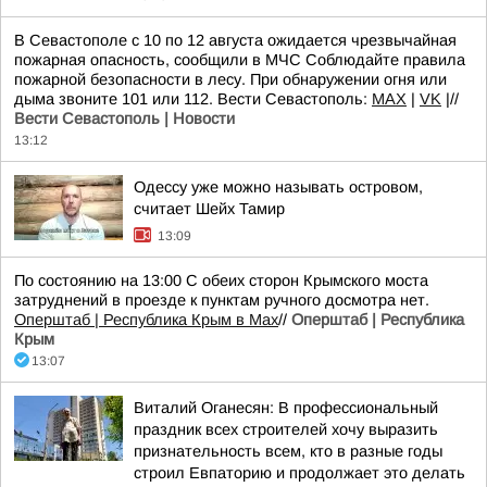
В Севастополе с 10 по 12 августа ожидается чрезвычайная
пожарная опасность, сообщили в МЧС Соблюдайте правила
пожарной безопасности в лесу. При обнаружении огня или
дыма звоните 101 или 112. Вести Севастополь:
MAX
|
VK
|//
Вести Севастополь | Новости
13:12
Одессу уже можно называть островом,
считает Шейх Тамир
13:09
По состоянию на 13:00 С обеих сторон Крымского моста
затруднений в проезде к пунктам ручного досмотра нет.
Оперштаб | Республика Крым в Мax
//
Оперштаб | Республика
Крым
13:07
Виталий Оганесян: В профессиональный
праздник всех строителей хочу выразить
признательность всем, кто в разные годы
строил Евпаторию и продолжает это делать