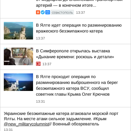
артерий — в конечном итоге...
СЕВАСТОПОЛЬ
13:37
В Ялте идет операция по разминированию
вражеского безэкипажного катера
13:37
В Симферополе открылась выставка
«Дыхание времени: роскошь и детали»
13:37
В Ялте проходит операция по
разминированию выброшенного на берег
безэкипажного катера ВСУ, сообщил
советник главы Крыма Олег Крючков
13:31
Украинские безэкипажные катера атаковали морской порт
Ялты. На месте атаки сильное задымление. #Крым
@new_militarycolumnist
//
Военный обозреватель
13:31