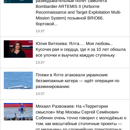
разведывательный полет самолета
Bombardier ARTEMIS II (Airborne
Reconnaissance and Target Exploitation Multi-
Mission System) позывной BRIO66,
бортовой...
13:37
Юлия Витязева: Ялта…. Моя любовь..
Кусочек рая и сердца, где я за 10 лет обошла
все улочки и выучила каждую ступеньку
13:37
Пляжи в Ялте атаковали украинские
безэкипажные катера — идёт операция по
разминированию
13:37
Михаил Развожаев: На «Территории
смыслов» Мэр Москвы Сергей Семёнович
Собянин очень точно говорил с молодёжью о
том, как масштабные столичные проекты —
от медицины до сложнейших транспортных