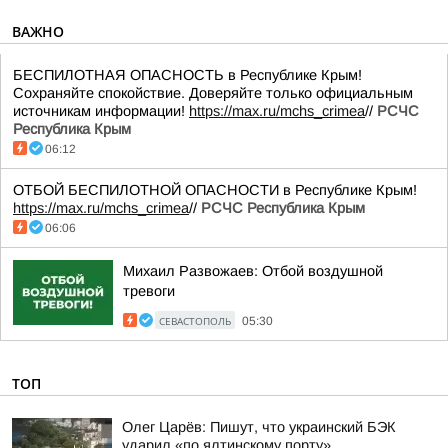
ВАЖНО
БЕСПИЛОТНАЯ ОПАСНОСТЬ в Республике Крым!
Сохраняйте спокойствие. Доверяйте только официальным
источникам информации!
https://max.ru/mchs_crimea
//
РСЧС
Республика Крым
06:12
ОТБОЙ БЕСПИЛОТНОЙ ОПАСНОСТИ в Республике Крым!
https://max.ru/mchs_crimea
//
РСЧС Республика Крым
06:06
Михаил Развожаев: Отбой воздушной
тревоги
СЕВАСТОПОЛЬ
05:30
ТОП
Олег Царёв: Пишут, что украинский БЭК
ударил «по ялтинскому порту»