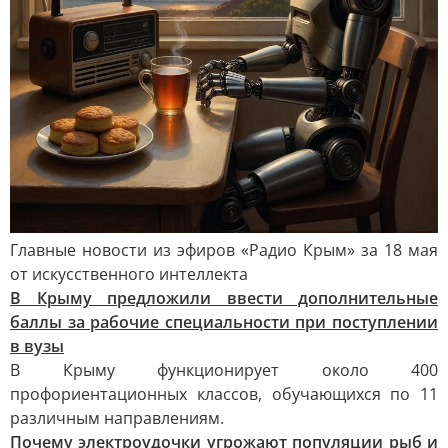
Главные новости из эфиров «Радио Крым» за 18 мая
от искусственного интеллекта
В Крыму предложили ввести дополнительные
баллы за рабочие специальности при поступлении
в вузы
В Крыму функционирует около 400
профориентационных классов, обучающихся по 11
различным направлениям.
Почему электроудочки угрожают популяции рыб и