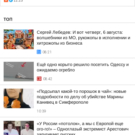
12:23
ТОП
Сергей Лебедев: И вот четверг, 6 августа:
волшебники из МО, рукожопы в исполнении и
хитрожопы из бизнеса
08:21
Ещё одно корыто решило посетить Одессу и
ожидаемо огребло
08:42
«Подсыпал какой-то порошок в чай»: новые
подробности по делу об убийстве Марины
Канивец в Симферополе
10:39
«У России «потолок», а мы с Европой еще
ого-го!» – Одноглазый экстремист Арестович
запугивает русских