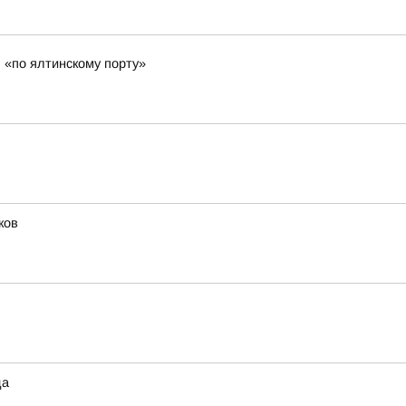
 «по ялтинскому порту»
ков
да