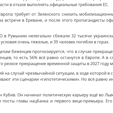
асти в отказе выполнять официальные требования ЕС.
Европа требует от Зеленского снизить мобилизационн
а встрече в Ереване, и после этого пропагандисты офи
О в Румынию нелегально сбежали 32 тысячи украинск
условия очень тяжелые, и 39 человек погибли в горах.
делам беженцев прогнозируется, что в случае прекращ
нцев, то есть 56% всё равно останутся в Европе. А в
то резкое прекращение временной защиты в 2027 году м
й на случай чрезвычайной ситуации, в ходе которой в ст
вают эти сценарии «гипотетическими». Но всё равно ин
н Кубив. Он начинал политическую карьеру ещё во Ль
посты главы нацбанка и первого вице-премьера. Его 