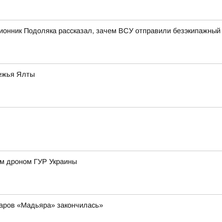
ионник Подоляка рассказал, зачем ВСУ отправили безэкипажный 
режья Ялты
им дроном ГУР Украины
даров «Мадьяра» закончилась»