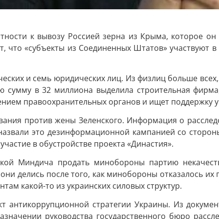
тности к вывозу Россией зерна из Крыма, которое он 
т, что «субъекты из Соединенных Штатов» участвуют в
ческих и семь юридических лиц. Из физлиц больше всех
ю сумму в 32 миллиона выделила строительная фирма
ением правоохранительных органов и ищет поддержку у 
ования против жены Зеленского. Информация о расслед
азвали это дезинформационной кампанией со стороны Р
участие в обустройстве проекта «Династия».
ткой Миндича продать минобороны партию некачеств
 они делись после того, как минобороны отказалось их 
там какой-то из украинских силовых структур.
т антикоррупционной стратегии Украины. Из документ
назначении руководства государственного бюро расс