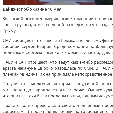
Дайджест об Украине 18 мая
Зеленский обвинил американские компании в причас
своего руководителя внешней разведки, он утверждае
Крыму.
СМИ сообщают, что залог за Ермака внесли семь физи
сборной Сергей Ребров. Среди компаний наибольшу
политиком Сергеем Тигипко, который сейчас под давл
НАБУ и САП отрицают, что ведут какие-либо расслед
ареста накануне широко разошлась по СМИ. В НАБУ н
плёнках Миндича, и она принимала непосредственное 
Получила продолжение история с неудачной попы
миллионов долларов завезли из Израиля. Однако куда
что они всё-таки были проданы по поддельным докумен
Правительство представило свой обновлённый проек
соросятам. В проект не включили их требования о 