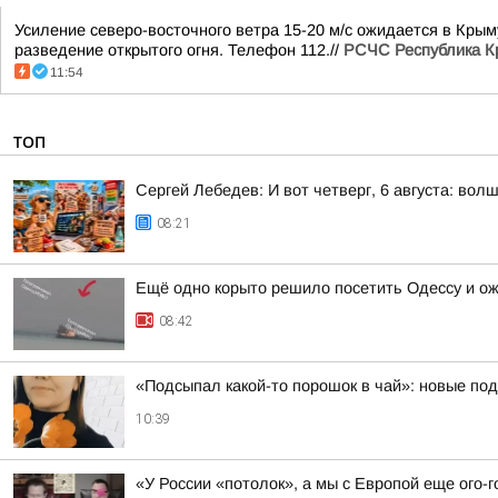
Усиление северо-восточного ветра 15-20 м/с ожидается в Крым
разведение открытого огня. Телефон 112.//
РСЧС Республика 
11:54
ТОП
Сергей Лебедев: И вот четверг, 6 августа: во
08:21
Ещё одно корыто решило посетить Одессу и о
08:42
«Подсыпал какой-то порошок в чай»: новые по
10:39
«У России «потолок», а мы с Европой еще ого-г