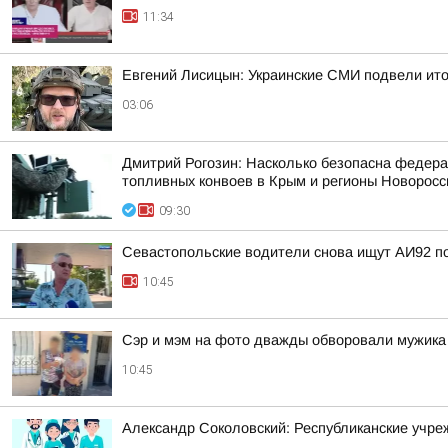
11:34
Евгений Лисицын: Украинские СМИ подвели ито
03:06
Дмитрий Рогозин: Насколько безопасна федерал
топливных конвоев в Крым и регионы Новоросси
09:30
Севастопольские водители снова ищут АИ92 по 
10:45
Сэр и мэм на фото дважды обворовали мужика и
10:45
Александр Соколовский: Республиканские учр