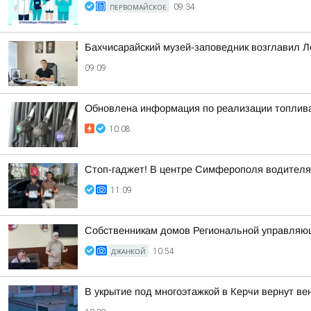
ПЕРВОМАЙСКОЕ
09:34
Бахчисарайский музей-заповедник возглавил 
09:09
Обновлена информация по реализации топлива на
10:08
Стоп-гаджет! В центре Симферополя водителям
11:09
Собственникам домов Региональной управляющ
ДЖАНКОЙ
10:54
В укрытие под многоэтажкой в Керчи вернут в