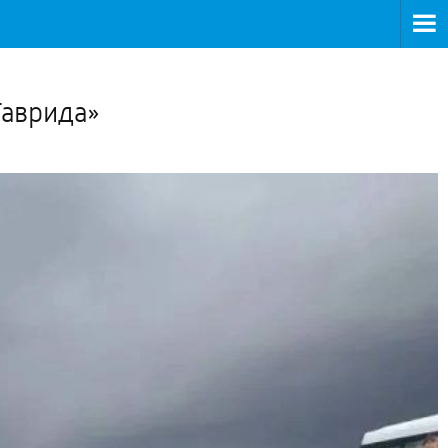
>
Таврида»