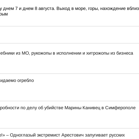
у днем 7 и днем 8 августа. Выход в море, горы, нахождение вбл
Крым
лшебники из МО, рукожопы в исполнении и хитрожопы из бизнеса
жидаемо огребло
дробности по делу об убийстве Марины Канивец в Симферополе
о!» – Одноглазый экстремист Арестович запугивает русских