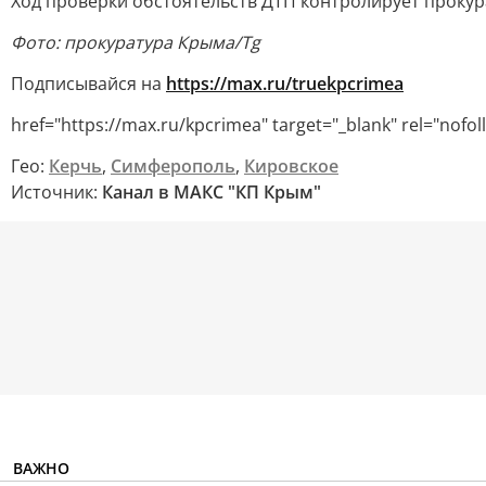
Ход проверки обстоятельств ДТП контролирует прокур
Фото: прокуратура Крыма/Tg
Подписывайся на
https://max.ru/truekpcrimea
href="https://max.ru/kpcrimea" target="_blank" rel="nof
Гео:
Керчь
,
Симферополь
,
Кировское
Источник:
Канал в МАКС "КП Крым"
ВАЖНО