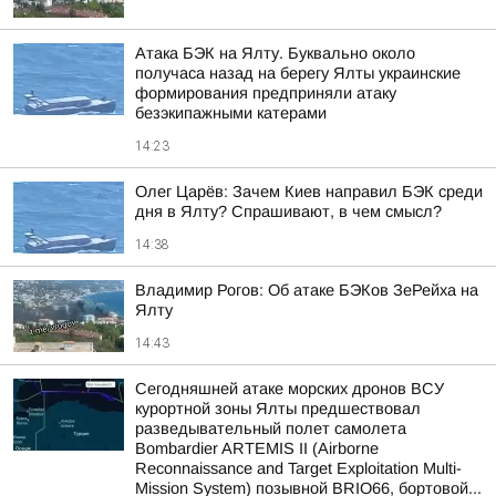
Атака БЭК на Ялту. Буквально около
получаса назад на берегу Ялты украинские
формирования предприняли атаку
безэкипажными катерами
14:23
Олег Царёв: Зачем Киев направил БЭК среди
дня в Ялту? Спрашивают, в чем смысл?
14:38
Владимир Рогов: Об атаке БЭКов ЗеРейха на
Ялту
14:43
Сегодняшней атаке морских дронов ВСУ
курортной зоны Ялты предшествовал
разведывательный полет самолета
Bombardier ARTEMIS II (Airborne
Reconnaissance and Target Exploitation Multi-
Mission System) позывной BRIO66, бортовой...