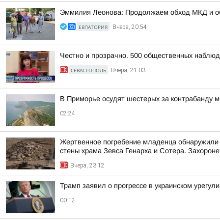
Эммилия Леонова: Продолжаем обход МКД и об
ЕВПАТОРИЯ
Вчера, 20:54
Честно и прозрачно. 500 общественных наблюд
СЕВАСТОПОЛЬ
Вчера, 21:03
В Приморье осудят шестерых за контрабанду м
02:24
Жертвенное погребение младенца обнаружили 
стены храма Зевса Генарха и Сотера. Захороне
Вчера, 23:12
Трамп заявил о прогрессе в украинском урегул
00:12