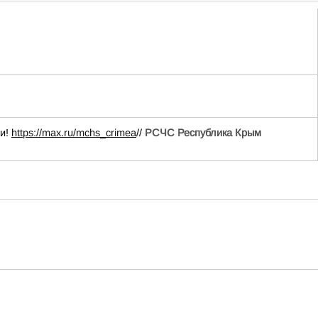
ии!
https://max.ru/mchs_crimea
//
РСЧС Республика Крым