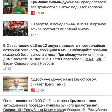
Крымчане сильны духом! Мы преодолеваем
все трудности с высоко поднятой головой
13:18
10 августа, в понедельник, в 19:00 в прямом
эфире состоится пилотный выпуск
13:15
В Севастополе с 10 по 12 августа ожидается чрезвычайная
пожарная опасность, сообщили в МЧС Соблюдайте правила
пожарной безопасности в лесу. При обнаружении огня или
дыма звоните 101 или 112. Вести Севастополь:
MAX
|
VK
|//
Вести Севастополь | Новости
13:12
Одессу уже можно называть островом,
считает Шейх Тамир
13:09
По состоянию на 13:00 С обеих сторон Крымского моста
затруднений в проезде к пунктам ручного досмотра нет.
Оперштаб | Республика Крым в Мax
//
Оперштаб | Республика