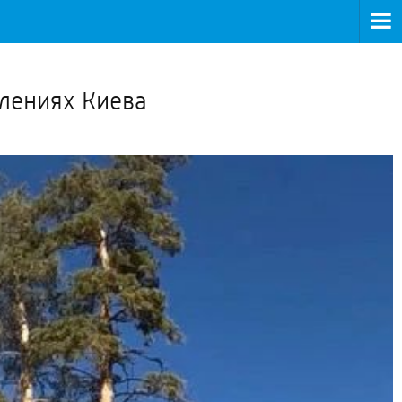
>
плениях Киева