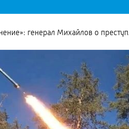
Важное о ситуации в регионе официально
Перейти
>>
нение»: генерал Михайлов о престу