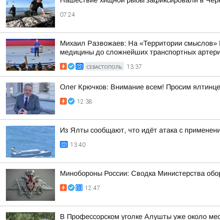
Нашествие хищной рыбы зафиксировали в Чер
07:24
Михаил Развожаев: На «Территории смыслов» 
медицины до сложнейших транспортных артерий
СЕВАСТОПОЛЬ
13:37
Олег Крючков: Внимание всем! Просим ялтинце
12:38
Из Ялты сообщают, что идёт атака с применен
13:40
Минобороны России: Сводка Министерства обор
12:47
В Профессорском уголке Алушты уже около ме