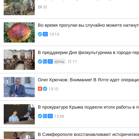
09:31
Во время прогулки вы случайно можете наткнут
10:10
В преддверии Дня физкультурника в городе-ге
КЕРЧЬ
12:17
Олег Крючков: Внимание! В Ялте идет операц
13:15
В прокуратуре Крыма подвели итоги работы в п
13:56
В Симферополе восстанавливают историческое