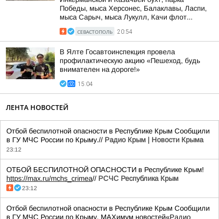
Победы, мыса Херсонес, Балаклавы, Ласпи,
мыса Сарыч, мыса Лукулл, Качи флот...
СЕВАСТОПОЛЬ
20:54
В Ялте Госавтоинспекция провела
профилактическую акцию «Пешеход, будь
внимателен на дороге!»
15:04
ЛЕНТА НОВОСТЕЙ
Отбой беспилотной опасности в Республике Крым Сообщили
в ГУ МЧС России по Крыму.//
Радио Крым | Новости Крыма
23:12
ОТБОЙ БЕСПИЛОТНОЙ ОПАСНОСТИ в Республике Крым!
https://max.ru/mchs_crimea
//
РСЧС Республика Крым
23:12
Отбой беспилотной опасности в Республике Крым Сообщили
в ГУ МЧС России по Крыму. MAXимум новостей«
Радио