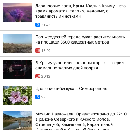
Лавандовые поля, Крым. Июль в Крыму – это
время ароматов: теплых, медовых, с
травянистыми нотками
21:42
Под Феодосией горела сухая растительность
на площади 3500 квадратных метров
18:09
В Крыму участились «волны жары» — серии
аномально жарких дней подряд
20:12
Цветение гибискуса в Симферополе
22:36
Михаил Развожаев: Ориентировочно до 22:00
в районе Северного и Южного молов,
Стрелецкой, Камышовой, Карантинной,
Инкерманской и Казачьей бухт, парка