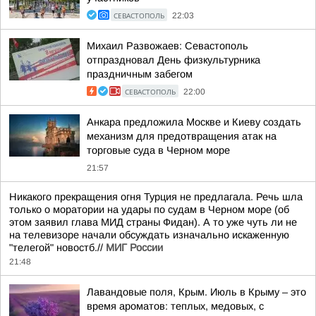
СЕВАСТОПОЛЬ
22:03
Михаил Развожаев: Севастополь
отпраздновал День физкультурника
праздничным забегом
СЕВАСТОПОЛЬ
22:00
Анкара предложила Москве и Киеву создать
механизм для предотвращения атак на
торговые суда в Черном море
21:57
Никакого прекращения огня Турция не предлагала. Речь шла
только о моратории на удары по судам в Черном море (об
этом заявил глава МИД страны Фидан). А то уже чуть ли не
на телевизоре начали обсуждать изначально искаженную
"телегой" новостб.//
МИГ России
21:48
Лавандовые поля, Крым. Июль в Крыму – это
время ароматов: теплых, медовых, с