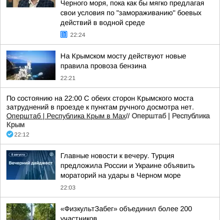
Черного моря, пока как бы мягко предлагая
свои условия по "замораживанию" боевых
действий в водной среде
22:24
На Крымском мосту действуют новые
правила провоза бензина
22:21
По состоянию на 22:00 С обеих сторон Крымского моста
затруднений в проезде к пунктам ручного досмотра нет.
Оперштаб | Республика Крым в Мax
//
Оперштаб | Республика
Крым
22:12
Главные новости к вечеру. Турция
предложила России и Украине объявить
мораторий на удары в Черном море
22:03
«ФизкультЗабег» объединил более 200
участников