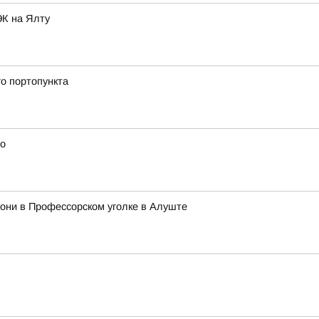
ЭК на Ялту
о портопункта
го
они в Профессорском уголке в Алуште