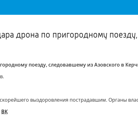
Важное о ситуации в регионе официально
Перейти
>>
дара дрона по пригородному поезду
игородному поезду, следовавшему из Азовского в Керч
в.
 скорейшего выздоровления пострадавшим. Органы вла
/
ВК