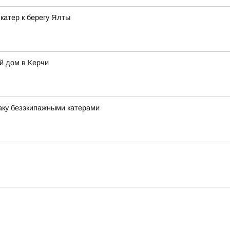
катер к берегу Ялты
й дом в Керчи
аку безэкипажными катерами