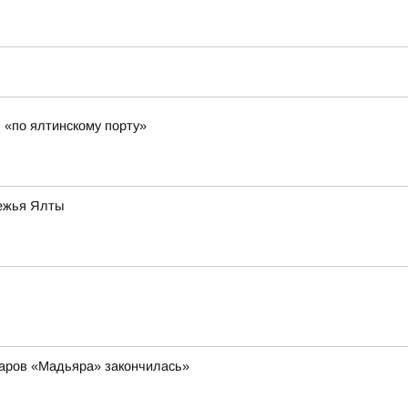
 «по ялтинскому порту»
режья Ялты
даров «Мадьяра» закончилась»