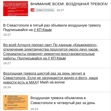
ВНИМАНИЕ ВСЕМ!. ВОЗДУШНАЯ ТРЕВОГА!
СЕВАСТОПОЛЬ
16:27
В Севастополе в пятый раз объявили воздушную тревогу
Подписывайся на
//
КП Крым
16:27
Во всей Алуште пропал свет По данным «Крымэнерго»,
отключение электричества продлится около двух часов.
Специалисты проводят ремонтно-восстановительные
работы. Подписывайся на
//
КП Крым
16:27
Воздушная тревога шестой раз за день звучит в
Севастополе.
Если не загружаются видео и фото, наши
новости есть в MAX
//
Mash на волне
16:24
Воздушная тревога объявлена в
Севастополе в четвертый раз за день
16:23