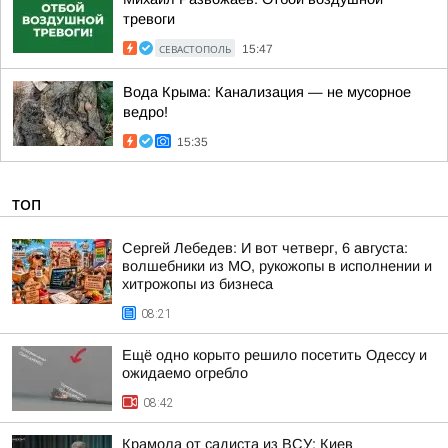
тревоги
СЕВАСТОПОЛЬ
15:47
Вода Крыма: Канализация — не мусорное
ведро!
15:35
ТОП
Сергей Лебедев: И вот четверг, 6 августа:
волшебники из МО, рукожопы в исполнении и
хитрожопы из бизнеса
08:21
Ещё одно корыто решило посетить Одессу и
ожидаемо огребло
08:42
Крамола от садиста из ВСУ: Киев