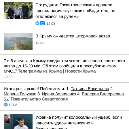
Сотрудники Госавтоинспекции провели
профилактическую акцию «Водитель, не
отвлекайся за рулем»
12:08
В Крыму ожидается штормовой ветер
12:08
7 и 8 августа в Крыму ожидается усиление северо-восточного
ветра до 15-20 м/с. Об этом сообщили в республиканском
МЧС.//
Телеграммы из Крыма | Новости Крыма
12:08
Итоги розыгрыша! Победители: 1.
Татьяна Васильева
2.
Марина Голушко
3.
Ирина Зеличенко
4.
Валерия Валериевна
5.//
Правительство Севастополя
12:08
Украина получит колоссальный ущерб, если
наносить удары интенсивно и
безостановочно