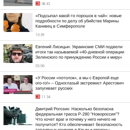
08:42
«Подсыпал какой-то порошок в чай»: новые
подробности по делу об убийстве Марины
Канивец в Симферополе
10:39
Евгений Лисицын: Украинские СМИ подвели
итоги так называемой «40-дневной операции
Зеленского по принуждению России к миру»
03:06
«У России «потолок», а мы с Европой еще
ого-го!» – Одноглазый экстремист Арестович
запугивает русских
11:34
Дмитрий Рогозин: Насколько безопасна
федеральная трасса Р-280 "Новороссия"?
Что хочет враг и почему у него ничего не
получится? Кто обеспечивает безопасность
топливных конвоев в Крым и регионы