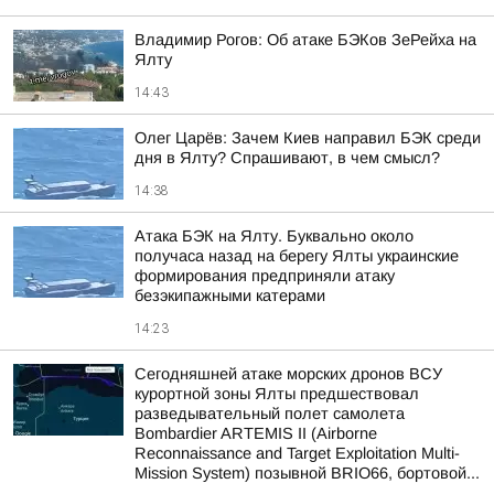
Владимир Рогов: Об атаке БЭКов ЗеРейха на
Ялту
14:43
Олег Царёв: Зачем Киев направил БЭК среди
дня в Ялту? Спрашивают, в чем смысл?
14:38
Атака БЭК на Ялту. Буквально около
получаса назад на берегу Ялты украинские
формирования предприняли атаку
безэкипажными катерами
14:23
Сегодняшней атаке морских дронов ВСУ
курортной зоны Ялты предшествовал
разведывательный полет самолета
Bombardier ARTEMIS II (Airborne
Reconnaissance and Target Exploitation Multi-
Mission System) позывной BRIO66, бортовой...