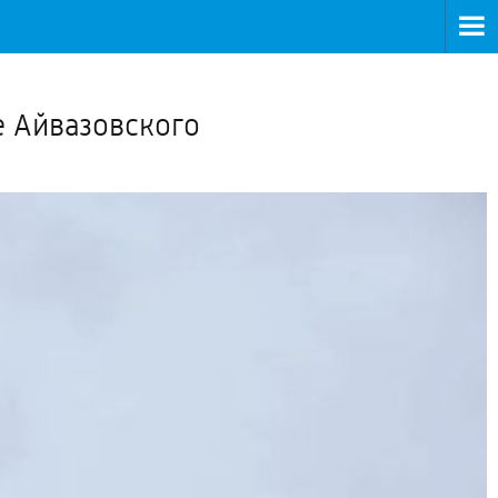
>
е Айвазовского