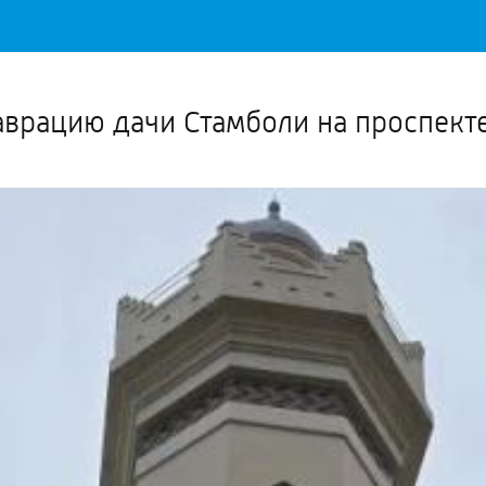
Важное о ситуации в регионе официально
Перейти
>>
аврацию дачи Стамболи на проспект