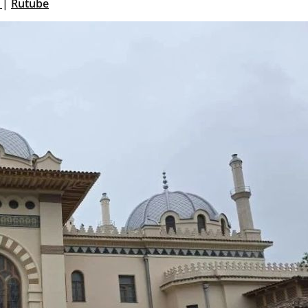
т
|
Rutube