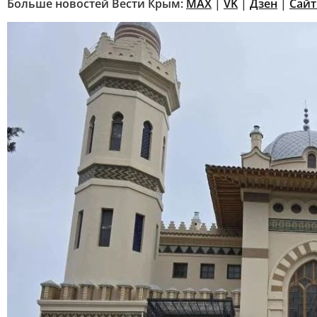
Больше новостей Вести Крым:
MAX
|
VK
|
Дзен
|
Сай