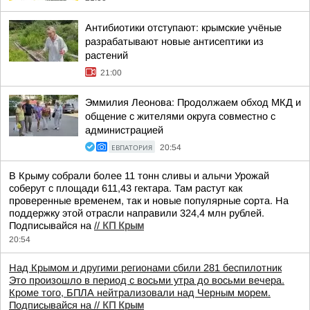
Антибиотики отступают: крымские учёные
разрабатывают новые антисептики из
растений
21:00
Эммилия Леонова: Продолжаем обход МКД и
общение с жителями округа совместно с
администрацией
ЕВПАТОРИЯ
20:54
В Крыму собрали более 11 тонн сливы и алычи Урожай
соберут с площади 611,43 гектара. Там растут как
проверенные временем, так и новые популярные сорта. На
поддержку этой отрасли направили 324,4 млн рублей.
Подписывайся на
//
КП Крым
20:54
Над Крымом и другими регионами сбили 281 беспилотник
Это произошло в период с восьми утра до восьми вечера.
Кроме того, БПЛА нейтрализовали над Черным морем.
Подписывайся на
//
КП Крым