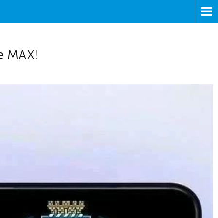
>
е МАХ!