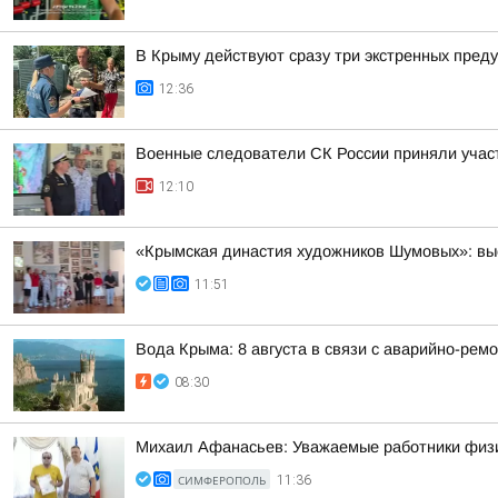
В Крыму действуют сразу три экстренных пред
12:36
Военные следователи СК России приняли учас
12:10
«Крымская династия художников Шумовых»: выс
11:51
Вода Крыма: 8 августа в связи с аварийно-рем
08:30
Михаил Афанасьев: Уважаемые работники физич
СИМФЕРОПОЛЬ
11:36