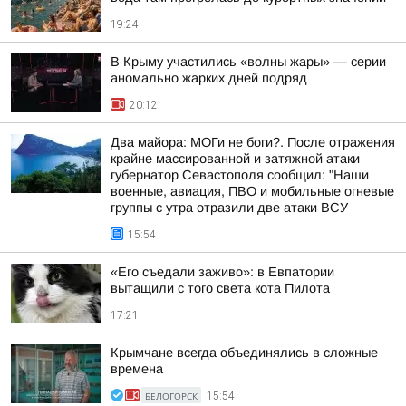
19:24
В Крыму участились «волны жары» — серии
аномально жарких дней подряд
20:12
Два майора: МОГи не боги?. После отражения
крайне массированной и затяжной атаки
губернатор Севастополя сообщил: "Наши
военные, авиация, ПВО и мобильные огневые
группы с утра отразили две атаки ВСУ
15:54
«Его съедали заживо»: в Евпатории
вытащили с того света кота Пилота
17:21
Крымчане всегда объединялись в сложные
времена
БЕЛОГОРСК
15:54