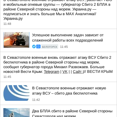
и мобильные огневые группы — губернатор Сбито 2 БПЛА в
районе Северной стороны над морем. Украина.ру —
подписаться и знать больше Мы в MAX Аналитика//
Украина.ру
11:48
Успешное выполнение задач зависит от
слаженной работы всех подразделений
БЕЛОГОРСК
11:45
В Севастополе военные вновь отражают атаку ВСУ Сбито 2
беспилотника в районе Северной стороны над морем,
сообщил губернатор города Михаил Развожаев. Больше
новостей Вести Крым:
Telegram
|
VK
| |
Сайт
|//
ВЕСТИ КРЫМ
11:45
В Севастополе военные отражают новую
атаку ВСУ – сбито два беспилотника
11:42
Два БПЛА сбито в районе Северной стороны
Севастополя над морем