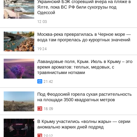
Украинский БЭК сгоревший вчера на пляже в
Ялте, пока ВС РФ били сухогрузы под
Одессой
12:03
Москва-река превратилась в Черное море —
вода там прогрелась до курортных значений
19:24
Лавандовые поля, Крым. Июль в Крыму – это
время ароматов: теплых, медовых, с
травянистыми нотками
21:42
Под Феодосией горела сухая растительность
на площади 3500 квадратных метров
18:09
В Крыму участились «волны жары» — серии
аномально жарких дней подряд
20:12