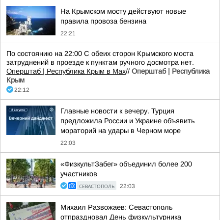
На Крымском мосту действуют новые
правила провоза бензина
22:21
По состоянию на 22:00 С обеих сторон Крымского моста
затруднений в проезде к пунктам ручного досмотра нет.
Оперштаб | Республика Крым в Мax
//
Оперштаб | Республика
Крым
22:12
Главные новости к вечеру. Турция
предложила России и Украине объявить
мораторий на удары в Черном море
22:03
«ФизкультЗабег» объединил более 200
участников
СЕВАСТОПОЛЬ
22:03
Михаил Развожаев: Севастополь
отпраздновал День физкультурника