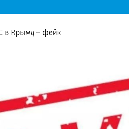
Важное о ситуации в регионе официально
Перейти
>>
С в Крыму – фейк