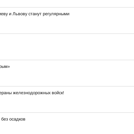
иеву и Львову станут регулярными
Крым»
ераны железнодорожных войск!
 без осадков