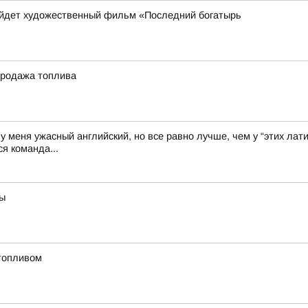
выйдет художественный фильм «Последний богатырь
продажа топлива
у меня ужасный английский, но все равно лучше, чем у “этих лати
я команда...
ны
топливом