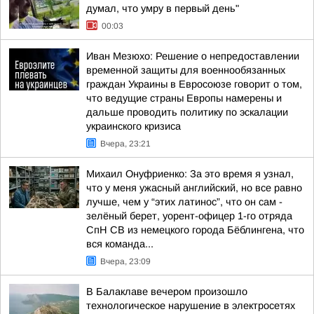
думал, что умру в первый день"
00:03
Иван Мезюхо: Решение о непредоставлении
временной защиты для военнообязанных
граждан Украины в Евросоюзе говорит о том,
что ведущие страны Европы намерены и
дальше проводить политику по эскалации
украинского кризиса
Вчера, 23:21
Михаил Онуфриенко: За это время я узнал,
что у меня ужасный английский, но все равно
лучше, чем у “этих латинос”, что он сам -
зелёный берет, уорент-офицер 1-го отряда
СпН СВ из немецкого города Бёблингена, что
вся команда...
Вчера, 23:09
В Балаклаве вечером произошло
технологическое нарушение в электросетях