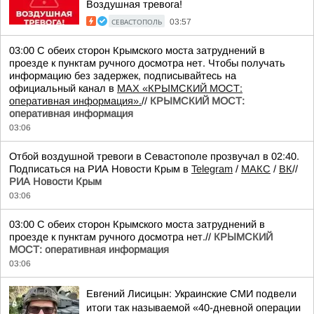
Воздушная тревога!
СЕВАСТОПОЛЬ
03:57
03:00 С обеих сторон Крымского моста затруднений в
проезде к пунктам ручного досмотра нет. Чтобы получать
информацию без задержек, подписывайтесь на
официальный канал в
MAX «КРЫМСКИЙ МОСТ:
оперативная информация».
//
КРЫМСКИЙ МОСТ:
оперативная информация
03:06
Отбой воздушной тревоги в Севастополе прозвучал в 02:40.
Подписаться на РИА Новости Крым в
Telegram
/
МАКС
/
ВК
//
РИА Новости Крым
03:06
03:00 С обеих сторон Крымского моста затруднений в
проезде к пунктам ручного досмотра нет.//
КРЫМСКИЙ
МОСТ: оперативная информация
03:06
Евгений Лисицын: Украинские СМИ подвели
итоги так называемой «40-дневной операции