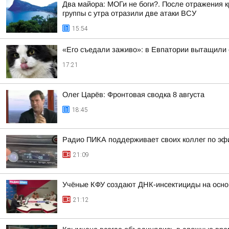
Два майора: МОГи не боги?. После отражения 
группы с утра отразили две атаки ВСУ
15:54
«Его съедали заживо»: в Евпатории вытащили с
17:21
Олег Царёв: Фронтовая сводка 8 августа
18:45
Радио ПИКА поддерживает своих коллег по эф
21:09
Учёные КФУ создают ДНК-инсектициды на осно
21:12