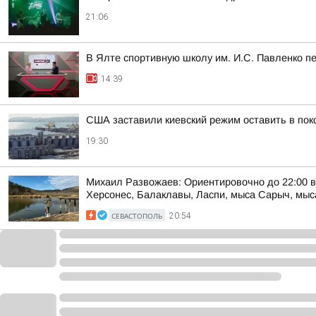
21:06
В Ялте спортивную школу им. И.С. Павленко п
14:39
США заставили киевский режим оставить в пок
19:30
Михаил Развожаев: Ориентировочно до 22:00 в
Херсонес, Балаклавы, Ласпи, мыса Сарыч, мыса
СЕВАСТОПОЛЬ
20:54