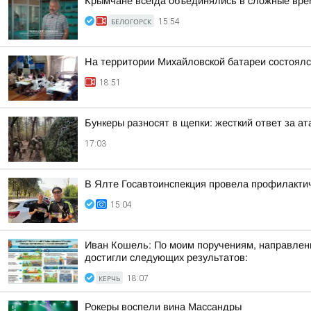
Крымчане всегда объединялись в сложные вре
БЕЛОГОРСК
15:54
На территории Михайловской батареи состоялс
18:51
Бункеры разносят в щепки: жесткий ответ за а
17:03
В Ялте Госавтоинспекция провела профилактич
15:04
Иван Кошель: По моим поручениям, направлен
достигли следующих результатов:
КЕРЧЬ
18:07
Рокеры воспели вина Массандры