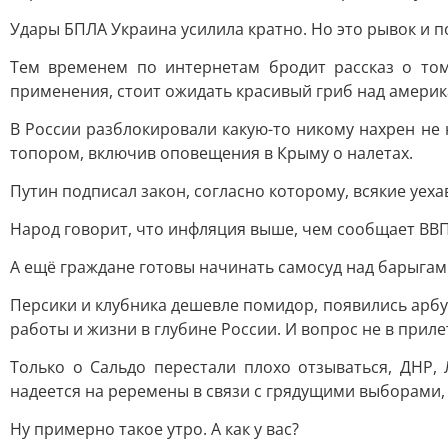
Удары БПЛА Украина усилила кратно. Но это рывок и п
Тем временем по интернетам бродит рассказ о том
применения, стоит ожидать красивый гриб над америк
В России разблокировали какую-то никому нахрен не н
топором, включив оповещения в Крыму о налетах.
Путин подписал закон, согласно которому, всякие уех
Народ говорит, что инфляция выше, чем сообщает ВВП,
А ещё граждане готовы начинать самосуд над барыга
Персики и клубника дешевле помидор, появились арбуз
работы и жизни в глубине России. И вопрос не в прил
Только о Сальдо перестали плохо отзываться, ДНР,
надеется на реремены в связи с грядущими выборами,
Ну примерно такое утро. А как у вас?