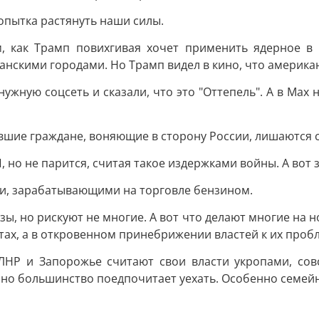
опытка растянуть наши силы.
, как Трамп повихгивая хочет применить ядерное в 
анскими городами. Но Трамп видел в кино, что америка
ужную соцсеть и сказали, что это "Оттепель". А в Мах 
авшие граждане, воняющие в сторону России, лишаются с
 но не парится, считая такое издержками войны. А вот 
ми, зарабатывающими на торговле бензином.
ы, но рискуют не многие. А вот что делают многие на 
етах, а в откровенном принебрижении властей к их проб
 ЛНР и Запорожье считают свои власти укропами, сов
 но большинство поедпочитает уехать. Особенно семей