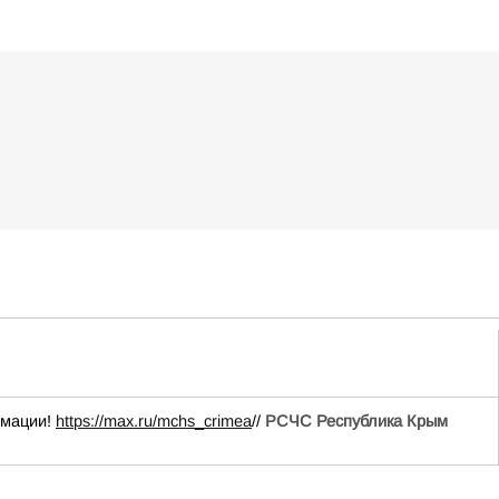
рмации!
https://max.ru/mchs_crimea
//
РСЧС Республика Крым