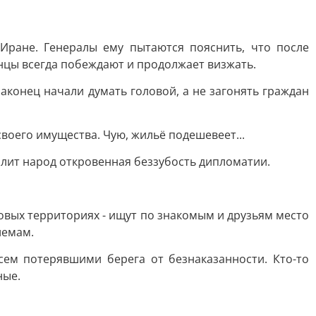
Иране. Генералы ему пытаются пояснить, что после
нцы всегда побеждают и продолжает визжать.
наконец начали думать головой, а не загонять граждан
воего имущества. Чую, жильё подешевеет...
злит народ откровенная беззубость дипломатии.
новых территориях - ищут по знакомым и друзьям место
лемам.
сем потерявшими берега от безнаказанности. Кто-то
ные.