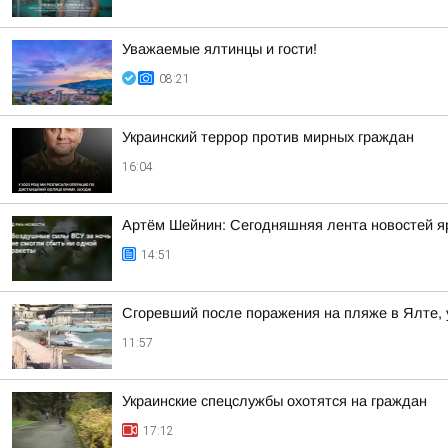
Уважаемые ялтинцы и гости!
08:21
Украинский террор против мирных граждан
16:04
Артём Шейнин: Сегодняшняя лента новостей яр
14:51
Сгоревший после поражения на пляже в Ялте, 
11:57
Украинские спецслужбы охотятся на граждан
17:12