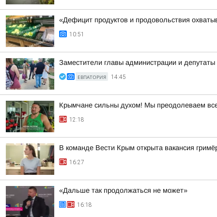
«Дефицит продуктов и продовольствия охватыв
10:51
Заместители главы администрации и депутаты 
ЕВПАТОРИЯ
14:45
Крымчане сильны духом! Мы преодолеваем все 
12:18
В команде Вести Крым открыта вакансия гримё
16:27
«Дальше так продолжаться не может»
16:18