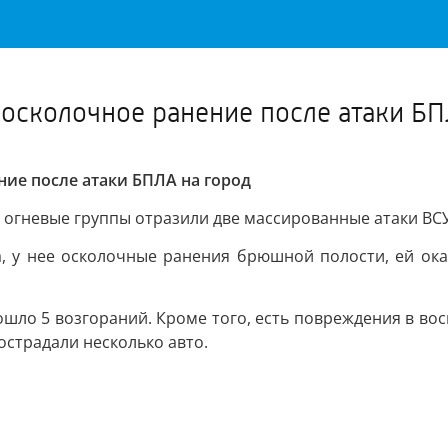
Важное о ситуации в регионе официально
Перейти
>>
осколочное ранение после атаки БП
ие после атаки БПЛА на город
огневые группы отразили две массированные атаки ВСУ
а, у нее осколочные ранения брюшной полости, ей о
ошло 5 возгораний. Кроме того, есть повреждения в во
острадали несколько авто.