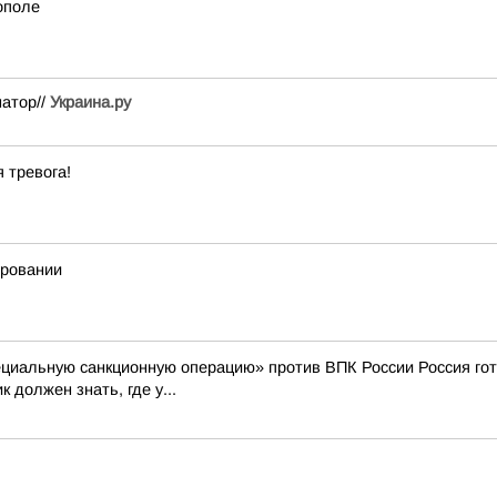
ополе
атор//
Украина.ру
 тревога!
ировании
пециальную санкционную операцию» против ВПК России Россия го
должен знать, где у...