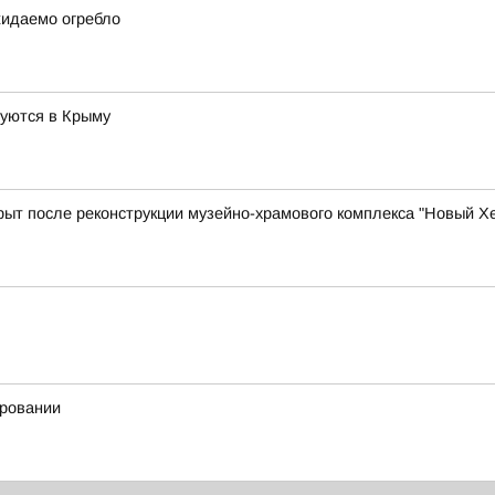
жидаемо огребло
руются в Крыму
ыт после реконструкции музейно-храмового комплекса "Новый Х
ировании