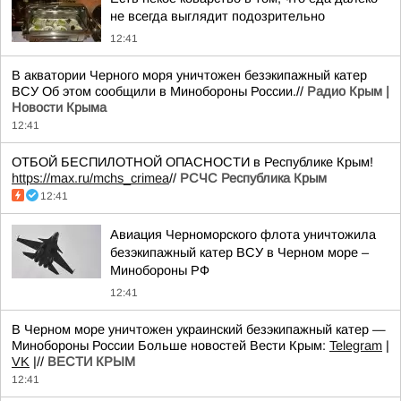
не всегда выглядит подозрительно
12:41
В акватории Черного моря уничтожен безэкипажный катер
ВСУ Об этом сообщили в Минобороны России.//
Радио Крым |
Новости Крыма
12:41
ОТБОЙ БЕСПИЛОТНОЙ ОПАСНОСТИ в Республике Крым!
https://max.ru/mchs_crimea
//
РСЧС Республика Крым
12:41
Авиация Черноморского флота уничтожила
безэкипажный катер ВСУ в Черном море –
Минобороны РФ
12:41
В Черном море уничтожен украинский безэкипажный катер —
Минобороны России Больше новостей Вести Крым:
Telegram
|
VK
|//
ВЕСТИ КРЫМ
12:41