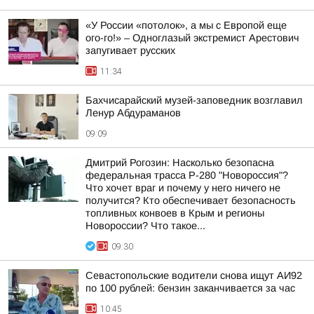
«У России «потолок», а мы с Европой еще
ого-го!» – Одноглазый экстремист Арестович
запугивает русских
11:34
Бахчисарайский музей-заповедник возглавил
Ленур Абдураманов
09:09
Дмитрий Рогозин: Насколько безопасна
федеральная трасса Р-280 "Новороссия"?
Что хочет враг и почему у него ничего не
получится? Кто обеспечивает безопасность
топливных конвоев в Крым и регионы
Новороссии? Что такое...
09:30
Севастопольские водители снова ищут АИ92
по 100 рублей: бензин заканчивается за час
10:45