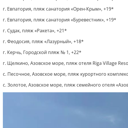
г. Евпатория, пляж санатория «Орен-Крым», +19*
г. Евпатория, пляж санатория «Буревестник», +19*
г. Судак, пляж «Ракета», +21*
г. Феодосия, пляж «Лазурный», +18*
г. Керчь, Городской пляж № 1, +22*
г. Щелкино, Азовское море, пляж отеля Riga Village Reso
с. Песочное, Азовское море, пляж курортного комплекс
с. Золотое, Азовское море, пляж семейного отеля «Азо