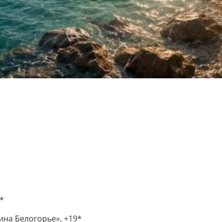
*
ина Белогорье», +19*