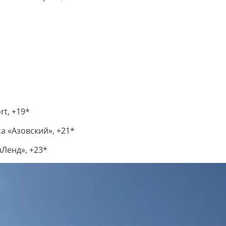
rt, +19*
а «Азовский», +21*
вЛенд», +23*