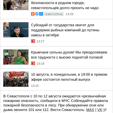
безопасности в родном городе,
севастопольцев долго просить не надо
СЕВАСТОПОЛЬ
13:33
Субсидий от государства хватит для
поддержки рыбных компаний до путины
хамсы в октябре
13:27
Крымчане сильны духом! Мы преодолеваем
все трудности с высоко поднятой головой
13:18
10 августа, в понедельник, в 19:00 в прямом
эфире состоится пилотный выпуск
13:15
В Севастополе с 10 по 12 августа ожидается чрезвычайная
пожарная опасность, сообщили в МЧС Соблюдайте правила
пожарной безопасности в лесу. При обнаружении огня или
дыма звоните 101 или 112. Вести Севастополь:
MAX
|
VK
|//