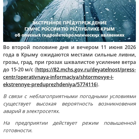
Во второй половине дня и вечером 11 июня 2026
года в Крыму ожидаются местами сильные ливни,
грозы, град, при грозах шквалистое усиление ветра
до 15-20 м/с
(
https://82.mchs.gov.ru/deyatelnost/press-
centr/operativnaya-informaciya/shtormovye-i-
ekstrennye-preduprezhdeniya/5774116
).
В связи с неблагоприятными погодными условиями
существует высокая вероятность возникновения
аварий в электросетях.
На предприятии действует режим повышенной
готовности.