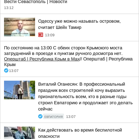
Вести Севастополь | Новости
13:12
Одессу уже можно называть островом,
считает Шейх Тамир
13:09
По состоянию на 13:00 С обеих сторон Крымского моста
затруднений в проезде к пунктам ручного досмотра нет.
Оперштаб | Республика Крым в Мax
//
Оперштаб | Республика
Крым
13:07
Виталий Оганесян: В профессиональный
праздник всех строителей хочу выразить
признательность всем, кто в разные годы
строил Евпаторию и продолжает это делать
сейчас
ЕВПАТОРИЯ
13:07
Как действовать во время беспилотной
опасности