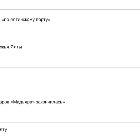
 «по ялтинскому порту»
режья Ялты
даров «Мадьяра» закончилась»
лту