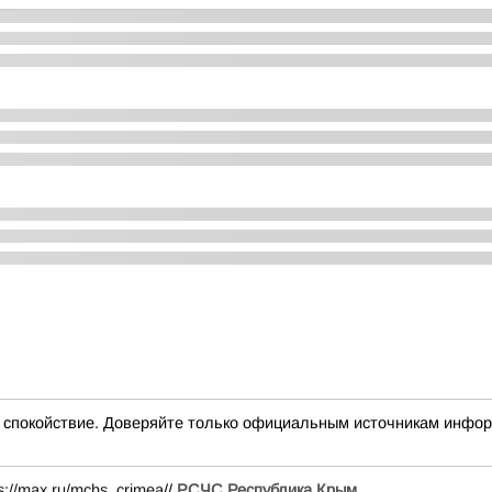
окойствие. Доверяйте только официальным источникам инфо
ps://max.ru/mchs_crimea
//
РСЧС Республика Крым