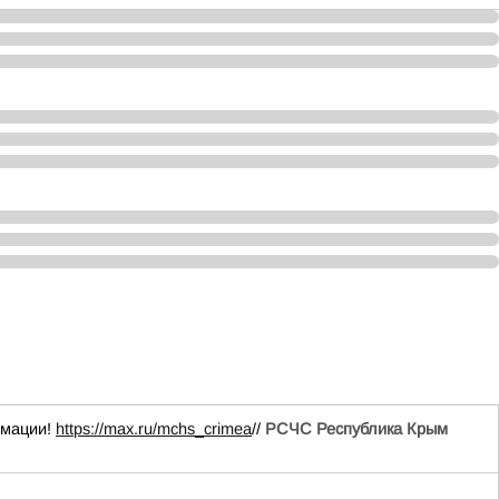
рмации!
https://max.ru/mchs_crimea
//
РСЧС Республика Крым