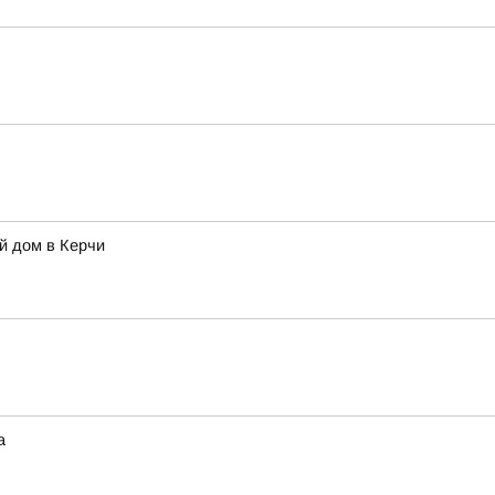
й дом в Керчи
а