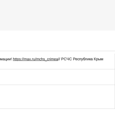
рмации!
https://max.ru/mchs_crimea
//
РСЧС Республика Крым