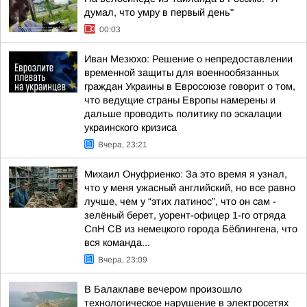
думал, что умру в первый день"
00:03
Иван Мезюхо: Решение о непредоставлении
временной защиты для военнообязанных
граждан Украины в Евросоюзе говорит о том,
что ведущие страны Европы намерены и
дальше проводить политику по эскалации
украинского кризиса
Вчера, 23:21
Михаил Онуфриенко: За это время я узнал,
что у меня ужасный английский, но все равно
лучше, чем у “этих латинос”, что он сам -
зелёный берет, уорент-офицер 1-го отряда
СпН СВ из немецкого города Бёблингена, что
вся команда...
Вчера, 23:09
В Балаклаве вечером произошло
технологическое нарушение в электросетях