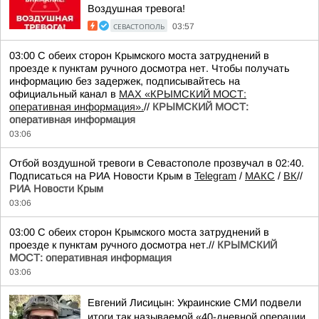
Воздушная тревога!
СЕВАСТОПОЛЬ
03:57
03:00 С обеих сторон Крымского моста затруднений в
проезде к пунктам ручного досмотра нет. Чтобы получать
информацию без задержек, подписывайтесь на
официальный канал в
MAX «КРЫМСКИЙ МОСТ:
оперативная информация».
//
КРЫМСКИЙ МОСТ:
оперативная информация
03:06
Отбой воздушной тревоги в Севастополе прозвучал в 02:40.
Подписаться на РИА Новости Крым в
Telegram
/
МАКС
/
ВК
//
РИА Новости Крым
03:06
03:00 С обеих сторон Крымского моста затруднений в
проезде к пунктам ручного досмотра нет.//
КРЫМСКИЙ
МОСТ: оперативная информация
03:06
Евгений Лисицын: Украинские СМИ подвели
итоги так называемой «40-дневной операции