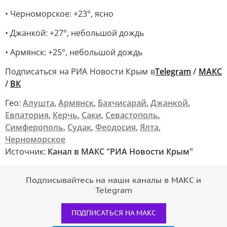
• Черноморское: +23°, ясно
• Джанкой: +27°, небольшой дождь
• Армянск: +25°, небольшой дождь
Подписаться на РИА Новости Крым в
Telegram
/
МАКС
/
ВК
Гео:
Алушта
,
Армянск
,
Бахчисарай
,
Джанкой
,
Евпатория
,
Керчь
,
Саки
,
Севастополь
,
Симферополь
,
Судак
,
Феодосия
,
Ялта
,
Черноморское
Источник:
Канал в МАКС "РИА Новости Крым"
Подписывайтесь на наши каналы в МАКС и
Telegram
ПОДПИСАТЬСЯ НА МАКС