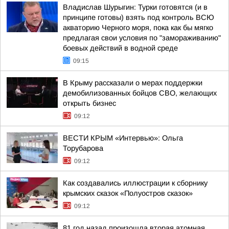
Владислав Шурыгин: Турки готовятся (и в
принципе готовы) взять под контроль ВСЮ
акваторию Черного моря, пока как бы мягко
предлагая свои условия по "замораживанию"
боевых действий в водной среде
09:15
В Крыму рассказали о мерах поддержки
демобилизованных бойцов СВО, желающих
открыть бизнес
09:12
ВЕСТИ КРЫМ «Интервью»: Ольга
Торубарова
09:12
Как создавались иллюстрации к сборнику
крымских сказок «Полуостров сказок»
09:12
81 год назад произошла вторая атомная