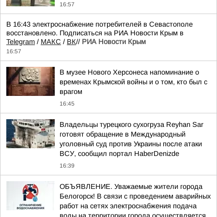
16:57
В 16:43 электроснабжение потребителей в Севастополе
восстановлено. Подписаться на РИА Новости Крым в
Telegram
/
МАКС
/
ВК
//
РИА Новости Крым
16:57
В музее Нового Херсонеса напоминание о
временах Крымской войны и о том, кто был с
врагом
16:45
Владельцы турецкого сухогруза Reyhan Sar
готовят обращение в Международный
уголовный суд против Украины после атаки
ВСУ, сообщил портал HaberDenizde
16:39
ОБЪЯВЛЕНИЕ. Уважаемые жители города
Белогорск! В связи с проведением аварийных
работ на сетях электроснабжения подача
воды на территории города осуществляется