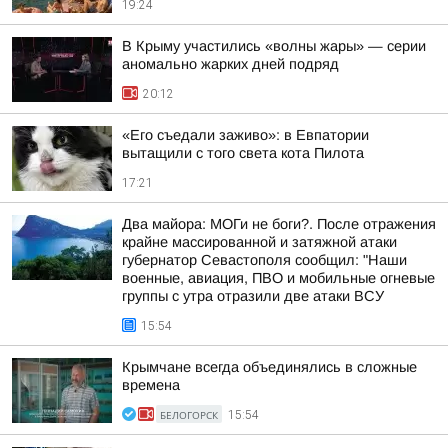
19:24
В Крыму участились «волны жары» — серии
аномально жарких дней подряд
20:12
«Его съедали заживо»: в Евпатории
вытащили с того света кота Пилота
17:21
Два майора: МОГи не боги?. После отражения
крайне массированной и затяжной атаки
губернатор Севастополя сообщил: "Наши
военные, авиация, ПВО и мобильные огневые
группы с утра отразили две атаки ВСУ
15:54
Крымчане всегда объединялись в сложные
времена
БЕЛОГОРСК
15:54