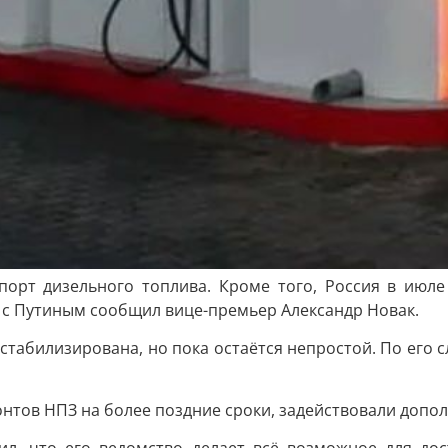
порт дизельного топлива. Кроме того, Россия в июл
 с Путиным сообщил вице-премьер Александр Новак.
стабилизирована, но пока остаётся непростой. По его сл
онтов НПЗ на более поздние сроки, задействовали доп
ил, что его ведомство делает всё возможное для до