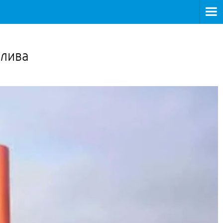
>
плива